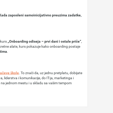
ada zaposleni samoinicijativno preuzima zadatke,
 kurs
„Onboarding odiseja – prvi dani i ostale priče“
,
nkretne alate, kurs pokazuje kako onboarding postaje
 tima
.
jačeve škole
. To znači da, uz jednu pretplatu, dobijate
-a, liderstva i komunikacije, do IT-ja, marketinga i
vek na jednom mestu i u skladu sa vašim tempom