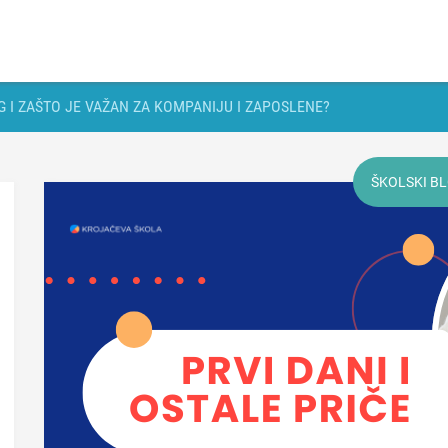
 I ZAŠTO JE VAŽAN ZA KOMPANIJU I ZAPOSLENE?
ŠKOLSKI B