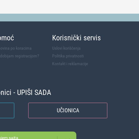
omoć
Korisnički servis
ovina po koracima
Uslovi korišćenja
 dobijam registracijom?
Politika privatnosti
Kontakt i reklamacije
onici - UPIŠI SADA
UČIONICA
njem sajta