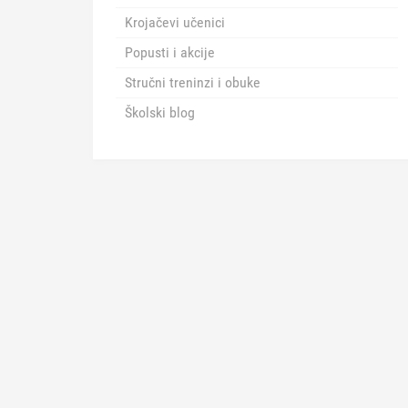
Krojačevi učenici
Popusti i akcije
Stručni treninzi i obuke
Školski blog