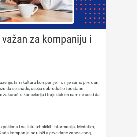
e važan za kompaniju i
nje, tim i kulturu kompanije. To nije samo prvi dan,
mažu da se snađe, oseća dobrodošlo i postane
zakorači u kancelariju i traje dok on sam ne oseti da
poklona i na listu tehničkih informacija. Međutim,
 Kada kompanija ne uloži u prve dane zaposlenog,