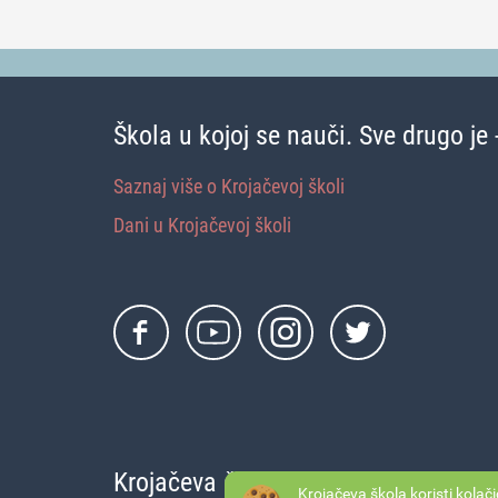
Škola u kojoj se nauči. Sve drugo je 
Saznaj više o Krojačevoj školi
Dani u Krojačevoj školi
Krojačeva škola d.o.o.
Krojačeva škola koristi
kolači