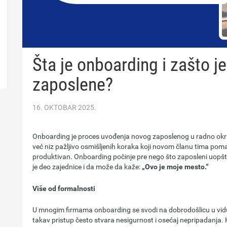
Šta je onboarding i zašto j
zaposlene?
16. OKTOBAR 2025.
Onboarding je proces uvođenja novog zaposlenog u radno okruže
već niz pažljivo osmišljenih koraka koji novom članu tima po
produktivan. Onboarding počinje pre nego što zaposleni uopšte 
je deo zajednice i da može da kaže:
„Ovo je moje mesto.“
Više od formalnosti
U mnogim firmama onboarding se svodi na dobrodošlicu u vidu 
takav pristup često stvara nesigurnost i osećaj nepripadanja.