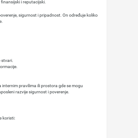
finansijski i reputacijski.
poverenje, sigurnost i pripadnost. On određuje koliko
e.
stvari.
formacije.
a internim pravilima ili prostora gde se mogu
posleni razvije sigurnost i poverenje.
koristi: