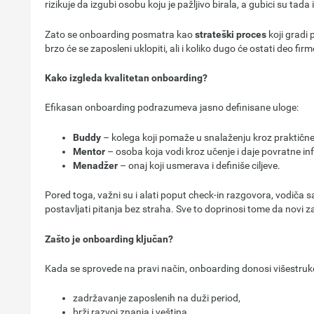
rizikuje da izgubi osobu koju je pažljivo birala, a gubici su tada i 
Zato se onboarding posmatra kao
strateški proces
koji gradi 
brzo će se zaposleni uklopiti, ali i koliko dugo će ostati deo firm
Kako izgleda kvalitetan onboarding?
Efikasan onboarding podrazumeva jasno definisane uloge:
Buddy
– kolega koji pomaže u snalaženju kroz praktične 
Mentor
– osoba koja vodi kroz učenje i daje povratne in
Menadžer
– onaj koji usmerava i definiše ciljeve.
Pored toga, važni su i alati poput check-in razgovora, vodiča s
postavljati pitanja bez straha. Sve to doprinosi tome da novi za
Zašto je onboarding ključan?
Kada se sprovede na pravi način, onboarding donosi višestruke 
zadržavanje zaposlenih na duži period,
brži razvoj znanja i veština,