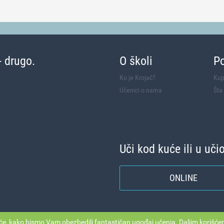
- drugo.
O školi
P
Ko je Krojač?
Kup
Učenici o nama
Šta
Uči kod kuće ili u uči
ONLINE
će
, kako bismo Vam obezbedili fantastičan ugođaj učenja. Daljim korišće