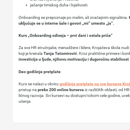
jačanje timskog duha i lojalnosti.
Onboarding se prepoznaje po malim, ali značajnim signalima.
K
uključuje se u interne šale i govori „mi“ umesto „ja“.
Kurs „Onboarding odiseja – prvi dani i ostale priče“
Za sve HR stručnjake, menadžere i lidere, Krojačeva škola nudi
koji je kreirala
Tanja Tatomirović
. Kroz praktične primere i ko
investicija u ljude, njihovu motivaciju i dugoročnu stabilnost
Deo godišnje pretplate
Kurs se nalazi u okviru
godišnje pretplate na sve kurseve Kro
pristup na
preko 200 online kurseva
iz različitih oblasti, od HR
ličnog razvoja. Svi kursevi su dostupni tokom cele godine, u
učenja.