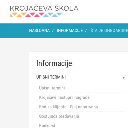
NASLOVNA
INFORMACIJE
ŠTA JE ONBOARDING
Informacije
UPISNI TERMINI
Upisni termini
Krojačevi nastupi i nagrade
Rad za klijente - Sjaj neba weba
Gostujuća predavanja
Konkursi