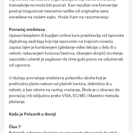
transakcije ne može biti poznat. Kao rezultat ove konverzije
postoji mogućnost neznatne razlike od originalne cene
navedene na našem sajtu. Hvala Vam na razumevanju
Povraćaj sredstava
Upisani besplatni ili kupljeni online kurs predstavlja vid isporuke
digitalnog sadržaja koji nije isporučen na trajnom nosaču
zapisa čijim je korišćenjem (gledanje video lekcija u delu ili u
celosti, rešavanjem kvizova/testova, čitanjem skripti) izvršenje
započelo i učenik je saglasan da time gubi pravo na odustanak
od ugovora.
U slučaju povraćaja sredstava polazniku obuke koji je
prethodno platio nekom od platnih kartica, delimično ili u
celosti, a bez obzira na razlog vraćanja, Škola je u obavezi da
povraćaj vrši isključivo preko VISA, EC/MC i Maestro metoda
plaćanja.
Kada je Polaznik u docnji
Član 7
Polaznik, odnosno lice koje se ugovorom obavezalo da plati