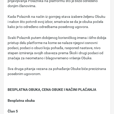
prijavljivanja Polaznika na platformu što je bliže određeno
donjim članovima.
Kada Polaznik na način iz gornjeg stava izabere željenu Obuku
i nakon što potvrdi svoj izbor, smatraće se da je obuka počela
kako je to određeno odredbama posebnog ugovora.
Svaki Polaznik putem dobijenog korisničkog imena i šifre dobija
pristup delu platforme na kome se nalaze njegovi osnovni
podaci, podaci o obuci koju pohađa, raspored nastave, nivo
stepen izmirenja svojih obaveza prema Školi i drugi podaci od
značaja za neometano i blagovremeno vršenje Obuke.
Sva druga pitanja vezana za pohađanje Оbuke biće precizirana
posebnim ugovorom.
BESPLATNA OBUKA, CENA OBUKE I NAČINI PLAĆANJA
Besplatna obuka
Član 5