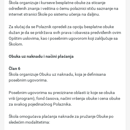
Škola organizuje i kurseve besplatne obuke za sticanje
određenih znanja i veština o čemu polaznici stiču saznanje na
internet stranici Škole po sistemu učenja na daljinu.
Za slučaj da se Polaznik opredeli za opciju besplatne obuke
dužan je da se pridržava svih prava i obaveza predviđenih ovim
Opštim uslovima, kao i posebnim ugovorom koji zaključuje sa
Školom.
Obuka uz naknadu i načini plaćanja
Član 6
Škola organizuje Obuku uz naknadu, koja je definisana
posebnim ugovorima.
Posebnim ugovorima su precizirane oblasti iz koje se obuka
vrši (program), fond časova, načini vršenja obuke i cena obuke
za svakog pojedinačnog Polaznika.
Škola omogućava plaćanja naknade za pružanje Obuke po
sledećim modalitetima: