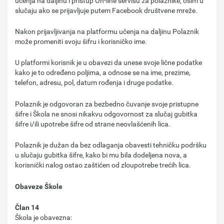
učenja na daljinu i pristup On-line servisu za polaznike, osim u
slučaju ako se prijavljuje putem Facebook društvene mreže.
Nakon prijavljivanja na platformu učenja na daljinu Polaznik
može promeniti svoju šifru i korisničko ime.
U platformi korisnik je u obavezi da unese svoje lične podatke
kako je to određeno poljima, a odnose se na ime, prezime,
telefon, adresu, pol, datum rođenja i druge podatke.
Polaznik je odgovoran za bezbedno čuvanje svoje pristupne
šifre i Škola ne snosi nikakvu odgovornost za slučaj gubitka
šifre i/ili upotrebe šifre od strane neovlašćenih lica.
Polaznik je dužan da bez odlaganja obavesti tehničku podršku
u slučaju gubitka šifre, kako bi mu bila dodeljena nova, a
korisnički nalog ostao zaštićen od zloupotrebe trećih lica.
Obaveze Škole
Član 14
Škola je obavezna: