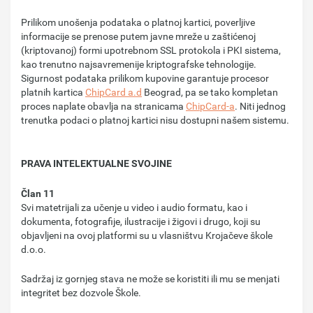
Prilikom unošenja podataka o platnoj kartici, poverljive
informacije se prenose putem javne mreže u zaštićenoj
(kriptovanoj) formi upotrebnom SSL protokola i PKI sistema,
kao trenutno najsavremenije kriptografske tehnologije.
Sigurnost podataka prilikom kupovine garantuje procesor
platnih kartica
ChipCard a.d
Beograd, pa se tako kompletan
proces naplate obavlja na stranicama
ChipCard-a
. Niti jednog
trenutka podaci o platnoj kartici nisu dostupni našem sistemu.
PRAVA INTELEKTUALNE SVOJINE
Član 11
Svi matetrijali za učenje u video i audio formatu, kao i
dokumenta, fotografije, ilustracije i žigovi i drugo, koji su
objavljeni na ovoj platformi su u vlasništvu Krojačeve škole
d.o.o.
Sadržaj iz gornjeg stava ne može se koristiti ili mu se menjati
integritet bez dozvole Škole.