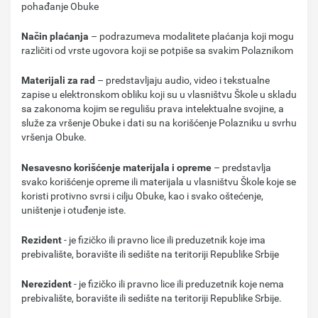
pohađanje Obuke
Način plaćanja
– podrazumeva modalitete plaćanja koji mogu
različiti od vrste ugovora koji se potpiše sa svakim Polaznikom
Materijali za rad
– predstavljaju audio, video i tekstualne
zapise u elektronskom obliku koji su u vlasništvu Škole u skladu
sa zakonoma kojim se regulišu prava intelektualne svojine, a
služe za vršenje Obuke i dati su na korišćenje Polazniku u svrhu
vršenja Obuke.
Nesavesno korišćenje materijala i opreme
– predstavlja
svako korišćenje opreme ili materijala u vlasništvu Škole koje se
koristi protivno svrsi i cilju Obuke, kao i svako oštećenje,
uništenje i otuđenje iste.
Rezident
- je fizičko ili pravno lice ili preduzetnik koje ima
prebivalište, boravište ili sedište na teritoriji Republike Srbije
Nerezident
- je fizičko ili pravno lice ili preduzetnik koje nema
prebivalište, boravište ili sedište na teritoriji Republike Srbije.