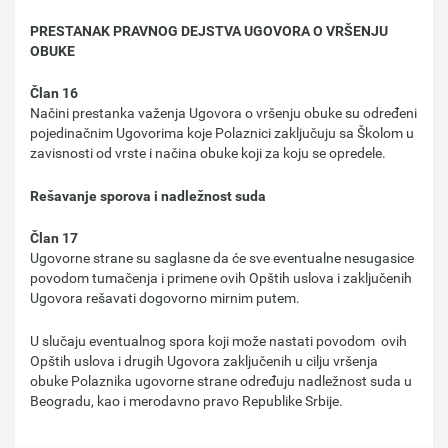
PRESTANAK PRAVNOG DEJSTVA UGOVORA O VRŠENJU
OBUKE
Član 16
Načini prestanka važenja Ugovora o vršenju obuke su određeni
pojedinačnim Ugovorima koje Polaznici zaključuju sa Školom u
zavisnosti od vrste i načina obuke koji za koju se opredele.
Rešavanje sporova i nadležnost suda
Član 17
Ugovorne strane su saglasne da će sve eventualne nesugasice
povodom tumačenja i primene ovih Opštih uslova i zaključenih
Ugovora rešavati dogovorno mirnim putem.
U slučaju eventualnog spora koji može nastati povodom ovih
Opštih uslova i drugih Ugovora zaključenih u cilju vršenja
obuke Polaznika ugovorne strane određuju nadležnost suda u
Beogradu, kao i merodavno pravo Republike Srbije.