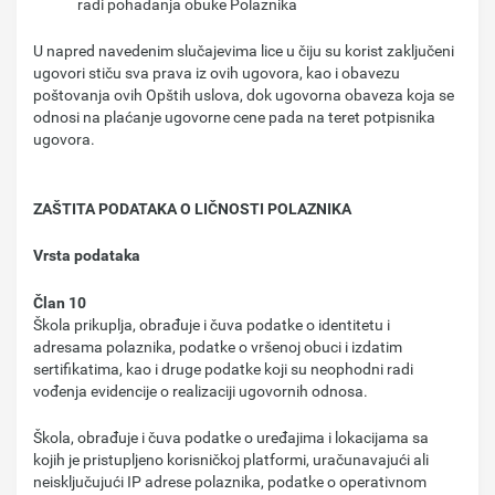
radi pohađanja obuke Polaznika
U napred navedenim slučajevima lice u čiju su korist zaključeni
ugovori stiču sva prava iz ovih ugovora, kao i obavezu
poštovanja ovih Opštih uslova, dok ugovorna obaveza koja se
odnosi na plaćanje ugovorne cene pada na teret potpisnika
ugovora.
ZAŠTITA PODATAKA O LIČNOSTI POLAZNIKA
Vrsta podataka
Član 10
Škola prikuplja, obrađuje i čuva podatke o identitetu i
adresama polaznika, podatke o vršenoj obuci i izdatim
sertifikatima, kao i druge podatke koji su neophodni radi
vođenja evidencije o realizaciji ugovornih odnosa.
Škola, obrađuje i čuva podatke o uređajima i lokacijama sa
kojih je pristupljeno korisničkoj platformi, uračunavajući ali
neisključujući IP adrese polaznika, podatke o operativnom