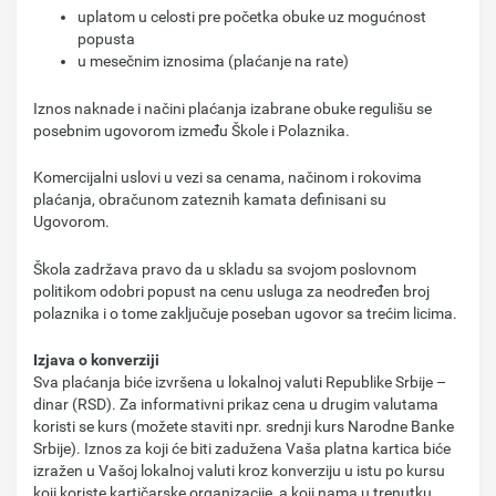
uplatom u celosti pre početka obuke uz mogućnost
popusta
u mesečnim iznosima (plaćanje na rate)
Iznos naknade i načini plaćanja izabrane obuke regulišu se
posebnim ugovorom između Škole i Polaznika.
Komercijalni uslovi u vezi sa cenama, načinom i rokovima
plaćanja, obračunom zateznih kamata definisani su
Ugovorom.
Škola zadržava pravo da u skladu sa svojom poslovnom
politikom odobri popust na cenu usluga za neodređen broj
polaznika i o tome zaključuje poseban ugovor sa trećim licima.
Izjava o konverziji
Sva plaćanja biće izvršena u lokalnoj valuti Republike Srbije –
dinar (RSD). Za informativni prikaz cena u drugim valutama
koristi se kurs (možete staviti npr. srednji kurs Narodne Banke
Srbije). Iznos za koji će biti zadužena Vaša platna kartica biće
izražen u Vašoj lokalnoj valuti kroz konverziju u istu po kursu
koji koriste kartičarske organizacije, a koji nama u trenutku