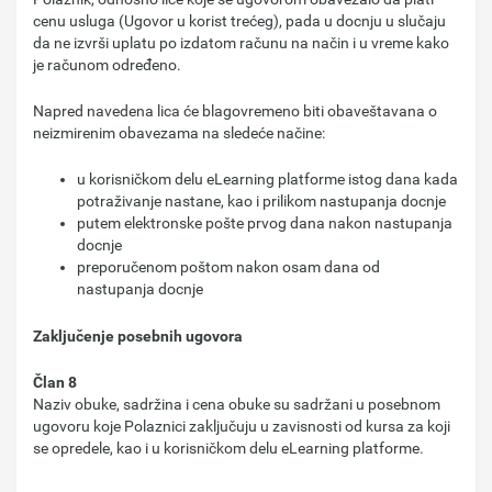
cenu usluga (Ugovor u korist trećeg), pada u docnju u slučaju
da ne izvrši uplatu po izdatom računu na način i u vreme kako
je računom određeno.
Napred navedena lica će blagovremeno biti obaveštavana o
neizmirenim obavezama na sledeće načine:
u korisničkom delu eLearning platforme istog dana kada
potraživanje nastane, kao i prilikom nastupanja docnje
putem elektronske pošte prvog dana nakon nastupanja
docnje
preporučenom poštom nakon osam dana od
nastupanja docnje
Zaključenje posebnih ugovora
Član 8
Naziv obuke, sadržina i cena obuke su sadržani u posebnom
ugovoru koje Polaznici zaključuju u zavisnosti od kursa za koji
se opredele, kao i u korisničkom delu eLearning platforme.