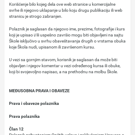
Korišćenje bilo kojeg dela ove web stranice u komercijalne
svrhe ili njegovo uklapanje u bilo koju drugu publikaciju ili web
stranicu je strogo zabranjen.
Polaznik je saglasan da njegovo ime, prezime, fotografije i kurs
koji je upisao i/ili uspešno završio mogu biti objavljeni na sajtu
Škole isključivo u svrhu obaveštavanja drugih o vrstama obuka
koje Škola nudi, upisanom ili završenom kursu.
U vezi sa gornjim stavom, korisnik je saglasan da može biti
objavljen i njegov komentar u vezi određenog kursa ili obuke,
koji bi svojevoljno napisao, a na prethodnu na molbu Škole.
MEĐUSOBNA PRAVA I OBAVEZE
Prava i obaveze polaznika
Prava polaznika
Član 12
Polaznik prihvatanjem Opštih uslova i zaključenjem Ugovora o