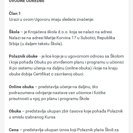
UVODNE ODREDBE
Član 1
Izrazi u ovom Ugovoru imaju sledeće značenje:
Škola
– je Krojačeva škola d.o.o. kojа se nalazi na adresi
Nalazi se na adresi Matije Korvina 17 u Subotici, Republika
Srbija (u daljem tekstu Škola).
Polaznik obuke
- je lice koje je u ugovornom odnosu sa Školom
i koje pohađa Obuku po utvrđenom planu i programu u učionici
ili po sistemu učenja na daljinu (online obuka) i koje na kraju
obuke dobija Certifikat o završenoj obuci.
Online obuka
– predstavlja učenje na daljinu, što
podrazumeva odvijanje nastave van učionice i fizičke
prisutnosti u njoj, po planu i programu Škole
Obuka
– predstavlja ukupan zbir časova koje pohađa Polaznik
u smislu izabranog Kursa
Cena
– predstavlja ukupan iznos koji Polaznik plaća Školi za