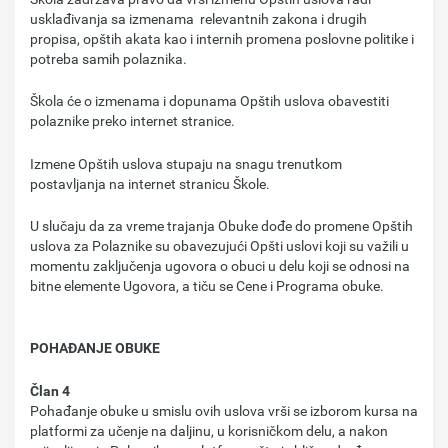
usklađivanja sa izmenama relevantnih zakona i drugih
propisa, opštih akata kao i internih promena poslovne politike i
potreba samih polaznika.
Škola će o izmenama i dopunama Opštih uslova obavestiti
polaznike preko internet stranice.
Izmene Opštih uslova stupaju na snagu trenutkom
postavljanja na internet stranicu Škole.
U slučaju da za vreme trajanja Obuke dođe do promene Opštih
uslova za Polaznike su obavezujući Opšti uslovi koji su važili u
momentu zaključenja ugovora o obuci u delu koji se odnosi na
bitne elemente Ugovora, a tiču se Cene i Programa obuke.
POHAĐANJE OBUKE
Član 4
Pohađanje obuke u smislu ovih uslova vrši se izborom kursa na
platformi za učenje na daljinu, u korisničkom delu, a nakon