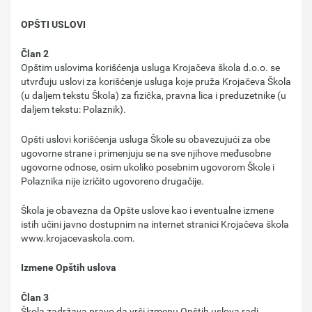
OPŠTI USLOVI
Član 2
Opštim uslovima korišćenja usluga Krojačeva škola d.o.o. se
utvrđuju uslovi za korišćenje usluga koje pruža Krojačeva Škola
(u daljem tekstu Škola) za fizička, pravna lica i preduzetnike (u
daljem tekstu: Polaznik).
Opšti uslovi korišćenja usluga Škole su obavezujući za obe
ugovorne strane i primenjuju se na sve njihove međusobne
ugovorne odnose, osim ukoliko posebnim ugovorom Škole i
Polaznika nije izričito ugovoreno drugačije.
Škola je obavezna da Opšte uslove kao i eventualne izmene
istih učini javno dostupnim na internet stranici Krojačeva škola
www.krojacevaskola.com.
Izmene Opštih uslova
Član 3
Škola zadržava pravo da vrši izmenu Opštih uslova radi