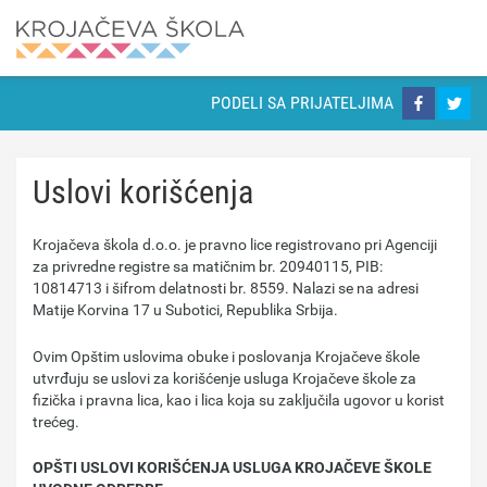
PODELI SA PRIJATELJIMA
Uslovi korišćenja
Krojačeva škola d.o.o. je pravno lice registrovano pri Agenciji
za privredne registre sa matičnim br. 20940115, PIB:
10814713 i šifrom delatnosti br. 8559. Nalazi se na adresi
Matije Korvina 17 u Subotici, Republika Srbija.
Ovim Opštim uslovimа obuke i poslovanja Krojačeve škole
utvrđuju se uslovi za korišćenje usluga Krojačeve škole za
fizička i pravna lica, kao i lica koja su zaključila ugovor u korist
trećeg.
OPŠTI USLOVI KORIŠĆENJA USLUGA KROJAČEVE ŠKOLE