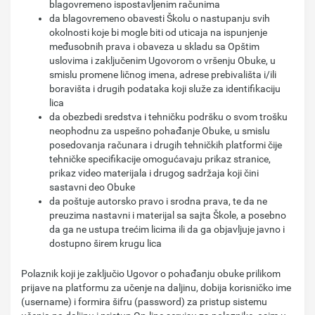
blagovremeno ispostavljenim računima
da blagovremeno obavesti Školu o nastupanju svih
okolnosti koje bi mogle biti od uticaja na ispunjenje
međusobnih prava i obaveza u skladu sa Opštim
uslovima i zaključenim Ugovorom o vršenju Obuke, u
smislu promene ličnog imena, adrese prebivališta i/ili
boravišta i drugih podataka koji služe za identifikaciju
lica
da obezbedi sredstva i tehničku podršku o svom trošku
neophodnu za uspešno pohađanje Obuke, u smislu
posedovanja računara i drugih tehničkih platformi čije
tehničke specifikacije omogućavaju prikaz stranice,
prikaz video materijala i drugog sadržaja koji čini
sastavni deo Obuke
da poštuje autorsko pravo i srodna prava, te da ne
preuzima nastavni i materijal sa sajta Škole, a posebno
da ga ne ustupa trećim licima ili da ga objavljuje javno i
dostupno širem krugu lica
Polaznik koji je zaključio Ugovor o pohađanju obuke prilikom
prijave na platformu za učenje na daljinu, dobija korisničko ime
(username) i formira šifru (password) za pristup sistemu