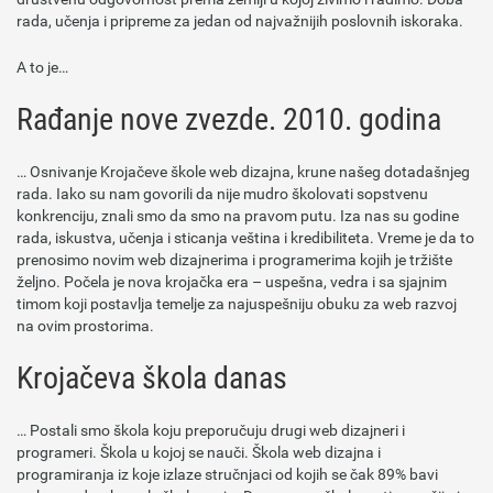
rada, učenja i pripreme za jedan od najvažnijih poslovnih iskoraka.
A to je…
Rađanje nove zvezde. 2010. godina
… Osnivanje Krojačeve škole web dizajna, krune našeg dotadašnjeg
rada. Iako su nam govorili da nije mudro školovati sopstvenu
konkrenciju, znali smo da smo na pravom putu. Iza nas su godine
rada, iskustva, učenja i sticanja veština i kredibiliteta. Vreme je da to
prenosimo novim web dizajnerima i programerima kojih je tržište
željno. Počela je nova krojačka era – uspešna, vedra i sa sjajnim
timom koji postavlja temelje za najuspešniju obuku za web razvoj
na ovim prostorima.
Krojačeva škola danas
… Postali smo škola koju preporučuju drugi web dizajneri i
programeri. Škola u kojoj se nauči. Škola web dizajna i
programiranja iz koje izlaze stručnjaci od kojih se čak 89% bavi