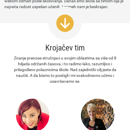
webom odmah posle školovanja. Danas smo škola sa timom čija je
najveća radost uspešan učenik. I osmeh nam je beskrajan.
Krojačev tim
Znanje prenose stručnjaci u svojim oblastima sa više od 8
hiljada održanih časova, i to radimo lako, razumljivo i
prilagođeno polaznicima škole. Naš zajednički cilj jeste da
naučiš. A da bismo to postigli i mi svakodnevno učimo i
usavršavamo se.