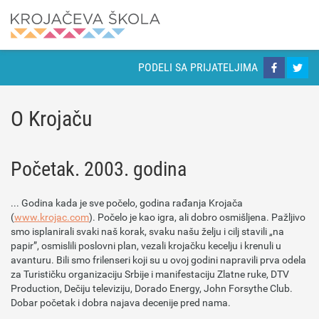
PODELI SA PRIJATELJIMA
O Krojaču
Početak. 2003. godina
... Godina kada je sve počelo, godina rađanja Krojača
(
www.krojac.com
). Počelo je kao igra, ali dobro osmišljena. Pažljivo
smo isplanirali svaki naš korak, svaku našu želju i cilj stavili „na
papir”, osmislili poslovni plan, vezali krojačku kecelju i krenuli u
avanturu. Bili smo frilenseri koji su u ovoj godini napravili prva odela
za Turističku organizaciju Srbije i manifestaciju Zlatne ruke, DTV
Production, Dečiju televiziju, Dorado Energy, John Forsythe Club.
Dobar početak i dobra najava decenije pred nama.