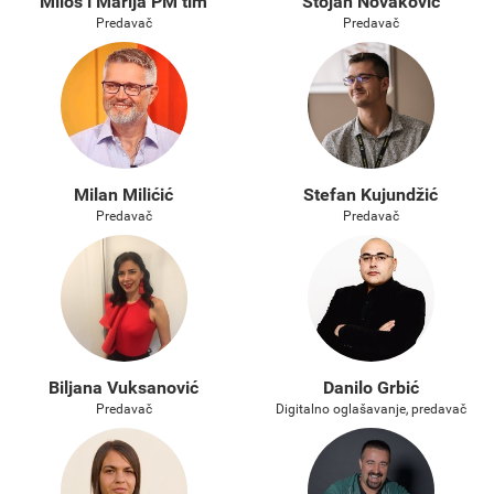
Miloš i Marija PM tim
Stojan Novaković
Predavač
Predavač
Milan Milićić
Stefan Kujundžić
Predavač
Predavač
Biljana Vuksanović
Danilo Grbić
Predavač
Digitalno oglašavanje, predavač