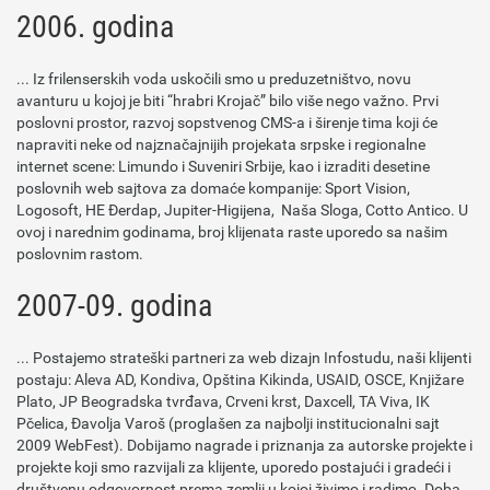
2006. godina
... Iz frilenserskih voda uskočili smo u preduzetništvo, novu
avanturu u kojoj je biti “hrabri Krojač” bilo više nego važno. Prvi
poslovni prostor, razvoj sopstvenog CMS-a i širenje tima koji će
napraviti neke od najznačajnijih projekata srpske i regionalne
internet scene: Limundo i Suveniri Srbije, kao i izraditi desetine
poslovnih web sajtova za domaće kompanije: Sport Vision,
Logosoft, HE Đerdap, Jupiter-Higijena, Naša Sloga, Cotto Antico. U
ovoj i narednim godinama, broj klijenata raste uporedo sa našim
poslovnim rastom.
2007-09. godina
... Postajemo strateški partneri za web dizajn Infostudu, naši klijenti
postaju: Aleva AD, Kondiva, Opština Kikinda, USAID, OSCE, Knjižare
Plato, JP Beogradska tvrđava, Crveni krst, Daxcell, TA Viva, IK
Pčelica, Đavolja Varoš (proglašen za najbolji institucionalni sajt
2009 WebFest). Dobijamo nagrade i priznanja za autorske projekte i
projekte koji smo razvijali za klijente, uporedo postajući i gradeći i
društvenu odgovornost prema zemlji u kojoj živimo i radimo. Doba