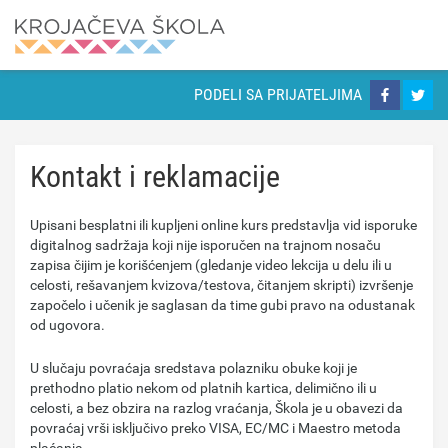
PODELI SA PRIJATELJIMA
Kontakt i reklamacije
Upisani besplatni ili kupljeni online kurs predstavlja vid isporuke
digitalnog sadržaja koji nije isporučen na trajnom nosaču
zapisa čijim je korišćenjem (gledanje video lekcija u delu ili u
celosti, rešavanjem kvizova/testova, čitanjem skripti) izvršenje
započelo i učenik je saglasan da time gubi pravo na odustanak
od ugovora.
U slučaju povraćaja sredstava polazniku obuke koji je
prethodno platio nekom od platnih kartica, delimično ili u
celosti, a bez obzira na razlog vraćanja, Škola je u obavezi da
povraćaj vrši isključivo preko VISA, EC/MC i Maestro metoda
plaćanja.