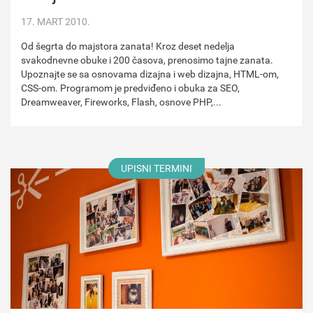
17. MART 2010.
Od šegrta do majstora zanata! Kroz deset nedelja
svakodnevne obuke i 200 časova, prenosimo tajne zanata.
Upoznajte se sa osnovama dizajna i web dizajna, HTML-om,
CSS-om. Programom je predviđeno i obuka za SEO,
Dreamweaver, Fireworks, Flash, osnove PHP,...
UPISNI TERMINI