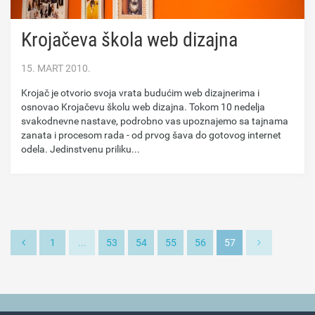
Krojačeva škola web dizajna
15. MART 2010.
Krojač je otvorio svoja vrata budućim web dizajnerima i
osnovao Krojačevu školu web dizajna. Tokom 10 nedelja
svakodnevne nastave, podrobno vas upoznajemo sa tajnama
zanata i procesom rada - od prvog šava do gotovog internet
odela. Jedinstvenu priliku...
1
...
53
54
55
56
57