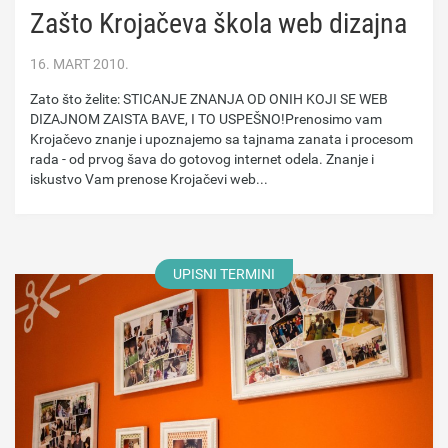
Zašto Krojačeva škola web dizajna
16. MART 2010.
Zato što želite: STICANJE ZNANJA OD ONIH KOJI SE WEB
DIZAJNOM ZAISTA BAVE, I TO USPEŠNO!Prenosimo vam
Krojačevo znanje i upoznajemo sa tajnama zanata i procesom
rada - od prvog šava do gotovog internet odela. Znanje i
iskustvo Vam prenose Krojačevi web...
UPISNI TERMINI