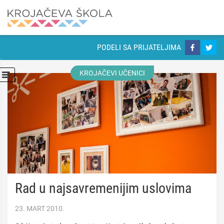
PODELI SA PRIJATELJIMA
KROJAČEVI UČENICI
Rad u najsavremenijim uslovima
23. MART 2010.