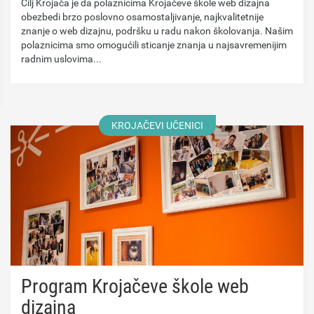
Cilj Krojača je da polaznicima Krojačeve škole web dizajna
obezbedi brzo poslovno osamostaljivanje, najkvalitetnije
znanje o web dizajnu, podršku u radu nakon školovanja. Našim
polaznicima smo omogućili sticanje znanja u najsavremenijim
radnim uslovima...
KROJAČEVI UČENICI
Program Krojačeve škole web
dizajna