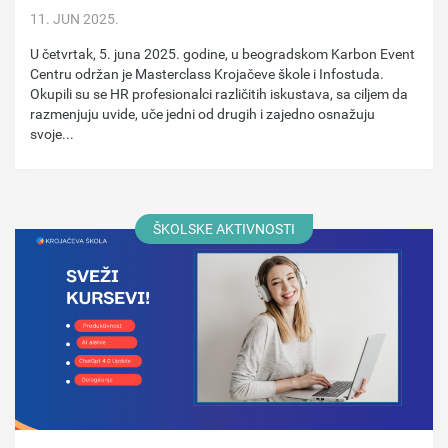
11. JUN 2025.
U četvrtak, 5. juna 2025. godine, u beogradskom Karbon Event
Centru održan je Masterclass Krojačeve škole i Infostuda.
Okupili su se HR profesionalci različitih iskustava, sa ciljem da
razmenjuju uvide, uče jedni od drugih i zajedno osnažuju
svoje...
ŠKOLSKE AKTIVNOSTI