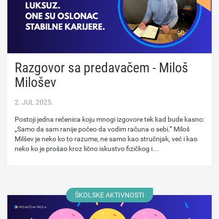
Razgovor sa predavačem - Miloš
Milošev
2. JUL 2025.
Postoji jedna rečenica koju mnogi izgovore tek kad bude kasno:
„Samo da sam ranije počeo da vodim računa o sebi.” Miloš
Milšev je neko ko to razume, ne samo kao stručnjak, već i kao
neko ko je prošao kroz lično iskustvo fizičkog i...
ŠKOLSKE AKTIVNOSTI