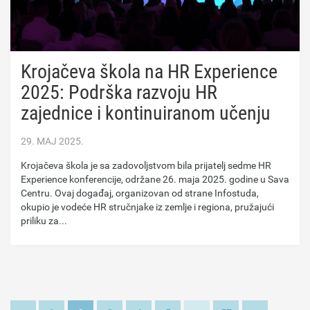
Krojačeva škola na HR Experience
2025: Podrška razvoju HR
zajednice i kontinuiranom učenju
29. MAJ 2025.
Krojačeva škola je sa zadovoljstvom bila prijatelj sedme HR
Experience konferencije, održane 26. maja 2025. godine u Sava
Centru. Ovaj događaj, organizovan od strane Infostuda,
okupio je vodeće HR stručnjake iz zemlje i regiona, pružajući
priliku za...