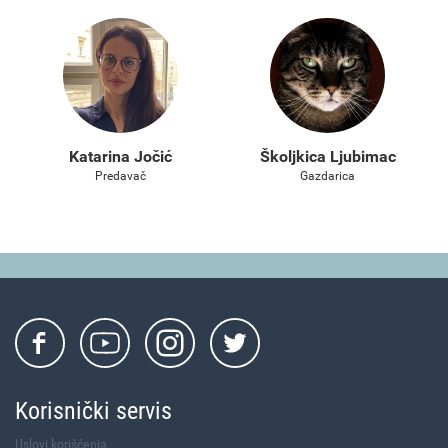
Katarina Jočić
Školjkica Ljubimac
Predavač
Gazdarica
Korisnički servis
Uslovi korišćenja