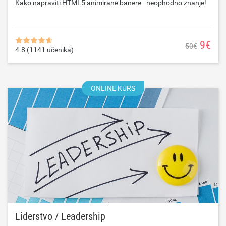
Kako napraviti HTML5 animirane banere - neophodno znanje!
9€
50€
4.8 (1141 učenika)
ONLINE KURS
Liderstvo / Leadership