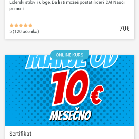
Liderski stilovi i uloge. Da li i ti možeš postati lider? DA! Nauči i
primeni
70€
5 (120 učenika)
ONLINE KURS
Sertifikat