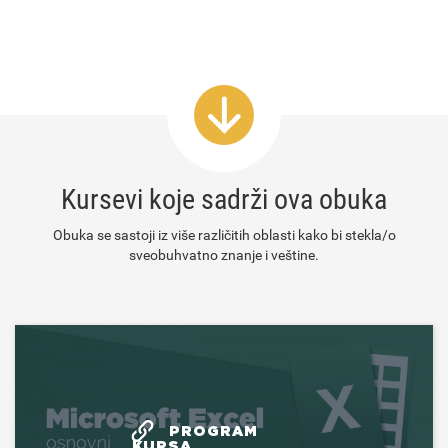
Kursevi koje sadrži ova obuka
Obuka se sastoji iz više različitih oblasti kako bi stekla/o
sveobuhvatno znanje i veštine.
PROGRAM
KURSA