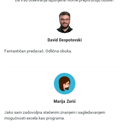
Da li su očekivanja ispunjena i kome preporučuju obuke?
David Despotovski
Fantastičan predavač. Odlična obuka.
Marija Zorić
Jako sam zadovoljna stečenim znanjem i sagledavanjem
mogućnosti excela kao programa.