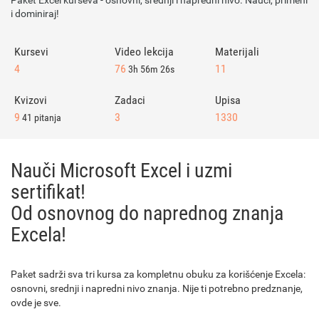
Paket Excel kurseva - osnovni, srednji i napredni nivo. Nauči, primeni
i dominiraj!
Kursevi
Video lekcija
Materijali
4
76
11
3h 56m 26s
Kvizovi
Zadaci
Upisa
9
3
1330
41 pitanja
Nauči Microsoft Excel i uzmi
sertifikat!
Od osnovnog do naprednog znanja
Excela!
Paket sadrži sva tri kursa za kompletnu obuku za korišćenje Excela:
osnovni, srednji i napredni nivo znanja. Nije ti potrebno predznanje,
ovde je sve.