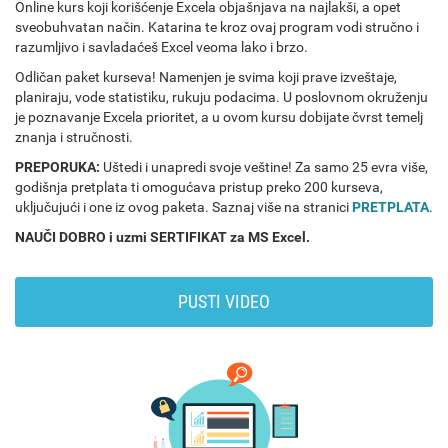
Online kurs koji korišćenje Excela objašnjava na najlakši, a opet
sveobuhvatan način. Katarina te kroz ovaj program vodi stručno i
razumljivo i savladaćeš Excel veoma lako i brzo.
Odličan paket kurseva! Namenjen je svima koji prave izveštaje,
planiraju, vode statistiku, rukuju podacima. U poslovnom okruženju
je poznavanje Excela prioritet, a u ovom kursu dobijate čvrst temelj
znanja i stručnosti.
PREPORUKA:
Uštedi i unapredi svoje veštine! Za samo 25 evra više,
godišnja pretplata ti omogućava pristup preko 200 kurseva,
uključujući i one iz ovog paketa. Saznaj više na stranici
PRETPLATA
.
NAUČI DOBRO i uzmi SERTIFIKAT za MS Excel.
PUSTI VIDEO