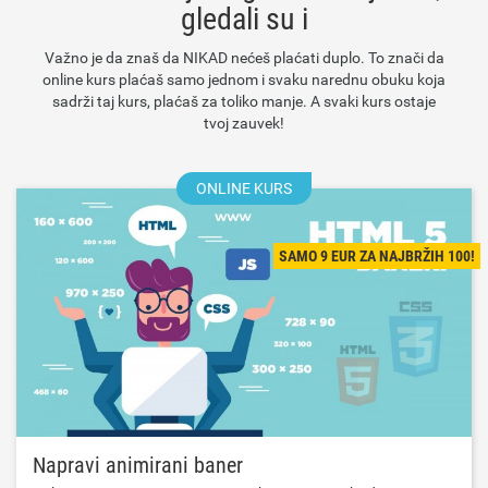
gledali su i
Važno je da znaš da NIKAD nećeš plaćati duplo. To znači da
online kurs plaćaš samo jednom i svaku narednu obuku koja
sadrži taj kurs, plaćaš za toliko manje. A svaki kurs ostaje
tvoj zauvek!
ONLINE KURS
SAMO 9 EUR ZA NAJBRŽIH 100!
Napravi animirani baner