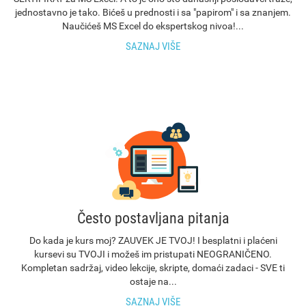
jednostavno je tako. Bićeš u prednosti i sa "papirom" i sa znanjem.
Naučićeš MS Excel do ekspertskog nivoa!...
SAZNAJ VIŠE
Često postavljana pitanja
Do kada je kurs moj? ZAUVEK JE TVOJ! I besplatni i plaćeni
kursevi su TVOJI i možeš im pristupati NEOGRANIČENO.
Kompletan sadržaj, video lekcije, skripte, domaći zadaci - SVE ti
ostaje na...
SAZNAJ VIŠE