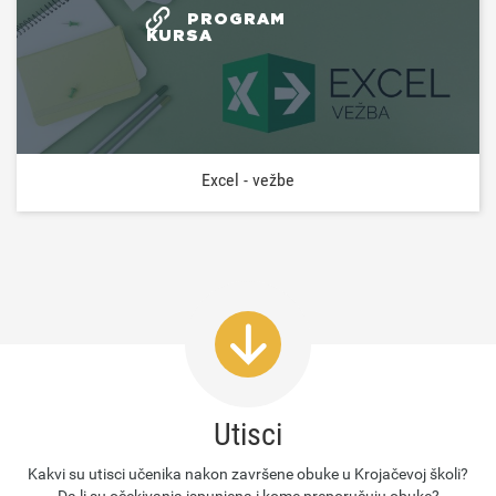
PROGRAM
KURSA
Excel - vežbe
Utisci
Kakvi su utisci učenika nakon završene obuke u Krojačevoj školi?