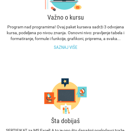
Važno o kursu
Program nad programima! Ovaj paket kurseva sadrži 3 odvojena
kursa, podeljena po nivou znanja. Osnovni nivo: pravljenje tabela i
formatiranje, formule i funkcije, grafikoni, priprema, a svaka...
SAZNAJ VIŠE
Šta dobijaš
SERTIFIKAT za MS Excel! A to je ono što današnji poslodavci traže,