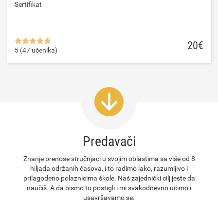
Sertifikat
20€
5 (47 učenika)
Predavači
Znanje prenose stručnjaci u svojim oblastima sa više od 8
hiljada održanih časova, i to radimo lako, razumljivo i
prilagođeno polaznicima škole. Naš zajednički cilj jeste da
naučiš. A da bismo to postigli i mi svakodnevno učimo i
usavršavamo se.